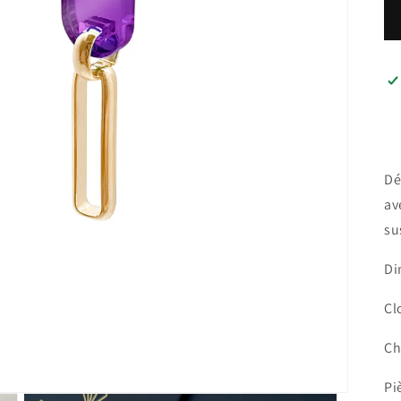
Dé
av
su
Di
Cl
Ch
Pi