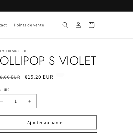
Connexion
Panier
tact
Points de vente
LLMEEDESIGNPRO
LOLLIPOP S VIOLET
ix
Prix
€15,20 EUR
8,00 EUR
bituel
promotionnel
ntité
Réduire
Augmenter
la
la
quantité
quantité
de
de
Ajouter au panier
LOLLIPOP
LOLLIPOP