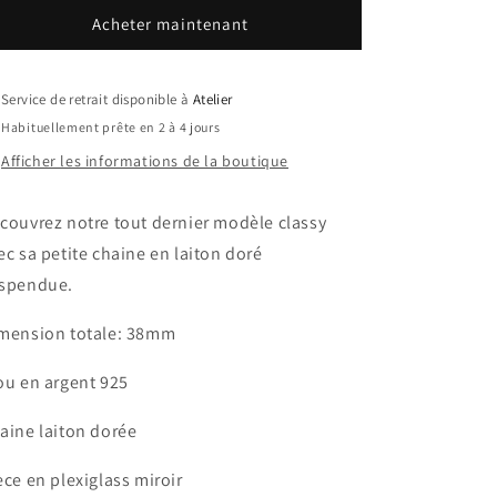
S
S
Acheter maintenant
VIOLET
VIOLET
Service de retrait disponible à
Atelier
Habituellement prête en 2 à 4 jours
Afficher les informations de la boutique
couvrez notre tout dernier modèle classy
ec sa petite chaine en laiton doré
spendue.
mension totale: 38mm
ou en argent 925
aine laiton dorée
èce en plexiglass miroir