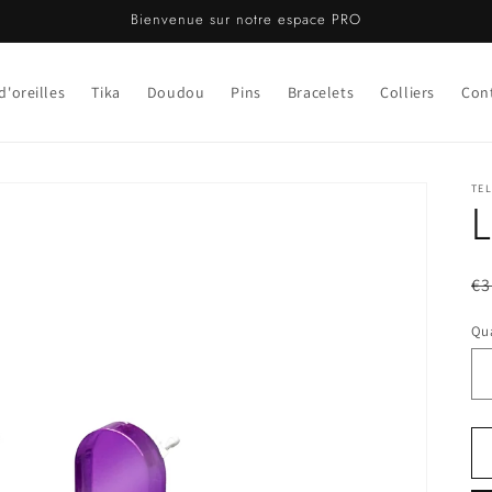
Bienvenue sur notre espace PRO
d'oreilles
Tika
Doudou
Pins
Bracelets
Colliers
Con
TE
Pr
€3
ha
Qua